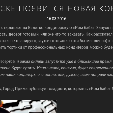
РСКЕ ПОЯВИТСЯ НОВАЯ КО
16.03.2016
p открывает на Взлетке кондитерскую «Ром баба». Запуск п
ть десерт готовый, или же что-то заказать. Как рассказа
аться не планируют, и уже готовятся (хотя бы мысленно) 
азать тортики от профессиональных кондитеров можно буд
есертов, и заказ онлайн запустится уже в ближайшее время
ожно будет купить. Исполнение, конечно, будет современно
ром наши кондитеры его воплотили, думаю, всем понравится,
ь, Город Прима публикует сладости, которые в «Ром бабе»