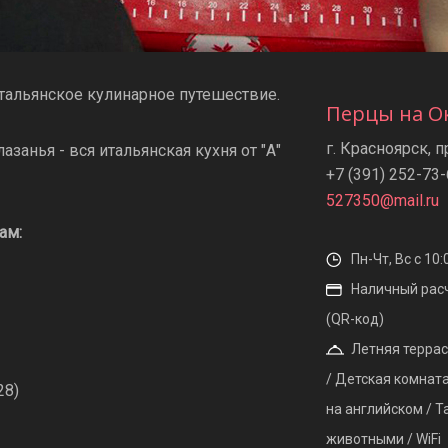
тальянское кулинарное путешествие.
Перцы на О
г. Красноярск, п
лазанья - вся итальянская кухня от "А"
+7 (391) 252-73
527350@mail.ru
ам:
Пн-Чт, Вс с 10:
Наличный расчё
(QR-код)
Летняя террас
/ Детская комната
28)
на английском / T
животными / WiFi