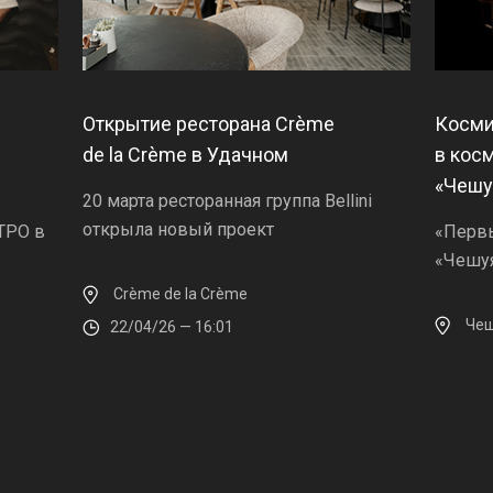
Открытие ресторана Crème
Косми
de la Crème в Удачном
в кос
«Чешу
20 марта ресторанная группа Bellini
открыла новый проект
ТРО в
«Первы
«Чешу
Crème de la Crème
Чеш
22/04/26 — 16:01