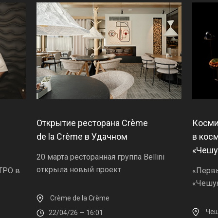
Открытие ресторана Crème
Косми
de la Crème в Удачном
в кос
«Чешу
20 марта ресторанная группа Bellini
открыла новый проект
ТРО в
«Первы
«Чешу
Crème de la Crème
Чеш
22/04/26 — 16:01