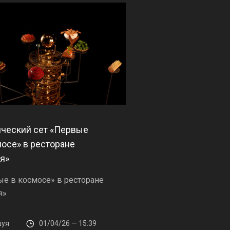
ческий сет «Первые
мосе» в ресторане
я»
е в космосе» в ресторане
я»
уя
01/04/26 — 15:39