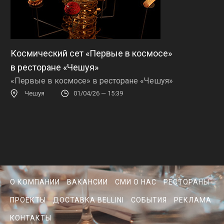
Космический сет «Первые в космосе»
в ресторане «Чешуя»
«Первые в космосе» в ресторане «Чешуя»
Чешуя
01/04/26 — 15:39
О КОМПАНИИ
ВАКАНСИИ
СМИ О НАС
РЕСТОРАНЫ
ПРОЕКТЫ
ДОСТАВКА BELLINI
СОБЫТИЯ
РЕКЛАМА
КОНТАКТЫ