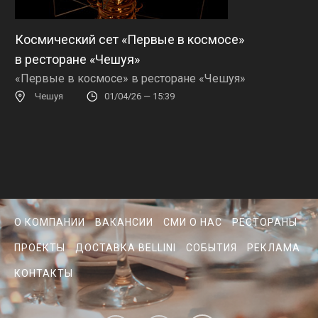
Космический сет «Первые в космосе»
в ресторане «Чешуя»
«Первые в космосе» в ресторане «Чешуя»
Чешуя
01/04/26 — 15:39
О КОМПАНИИ
ВАКАНСИИ
СМИ О НАС
РЕСТОРАНЫ
ПРОЕКТЫ
ДОСТАВКА BELLINI
СОБЫТИЯ
РЕКЛАМА
КОНТАКТЫ