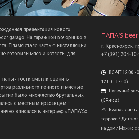
гожданная презентация нового
ПАПА'S beer
beer garage. На гаражной вечеринке в
ога. Пламя стало частью инсталляции
г. Красноярск, п
гне готовили мясо и котлеты для
+7 (391) 204-10
ВС-ЧТ 12:00 - 
 папы» гости смогли оценить
12:00 - 17:00)
ортов разливного пенного и мясные
Наличный расчё
ткрытии было множество брутальных
(QR-код)
ались с местным красавцем –
Бизнес-ланч / 
ично вписался в интерьер «ПАПА’S».
терраса / Детское
на дом / Можно с