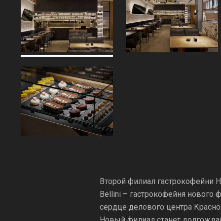
Второй филиал гастрокофейни He
Bellini – гастрокофейня нового
сердце делового центра Краснояр
Новый филиал станет долгожда