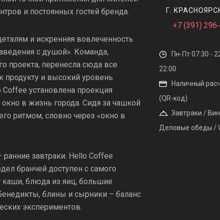
Г. КРАСНОЯРСК
нтров и постоянных гостей бренда.
+7 (391) 296
еталям и искренняя вовлеченность
аведения с душой». Команда,
Пн-Пт 07:30 - 22
го проекта, перенесла сюда все
22:00
к продукту и высокий уровень
Наличный расчё
o Coffee установлена проекция
(QR-код)
окно в жизнь города. Сидя за чашкой
Завтраки / Вин
 его ритмом, словно через «окно в
Деловые обеды / Wi
ранние завтраки. Hello Coffee
здел бранчей доступен с самого
т каши, блюда из яиц, большие
 бенедикты, блины и сырники – баланс
ческих экспериментов.