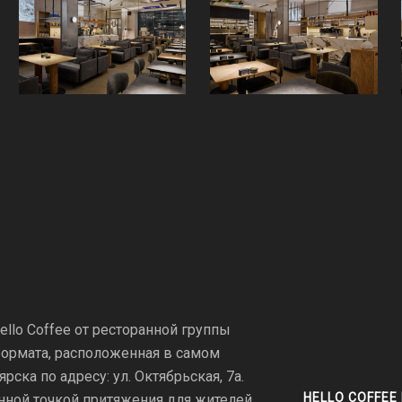
llo Coffee от ресторанной группы
 формата, расположенная в самом
ска по адресу: ул. Октябрьская, 7а.
HELLO COFFEE
нной точкой притяжения для жителей