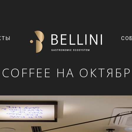
КТЫ
СО
 COFFEE НА ОКТЯБ