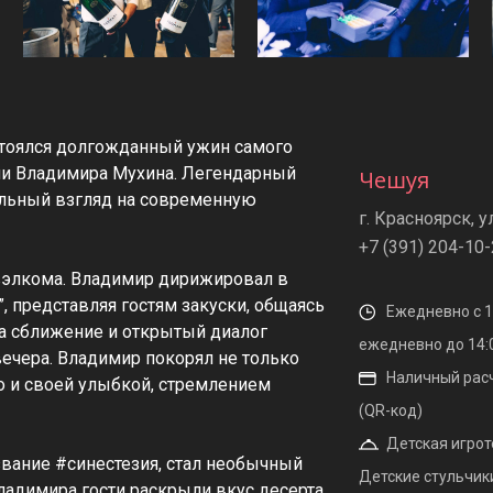
остоялся долгожданный ужин самого
ии Владимира Мухина. Легендарный
Чешуя
льный взгляд на современную
г. Красноярск, у
+7 (391) 204-10
 вэлкома. Владимир дирижировал в
, представляя гостям закуски, общаясь
Ежедневно с 10
на сближение и открытый диалог
ежедневно до 14:
ечера. Владимир покорял не только
Наличный расчё
о и своей улыбкой, стремлением
(QR-код)
Детская игроте
вание #синестезия, стал необычный
Детские стульчик
ладимира гости раскрыли вкус десерта