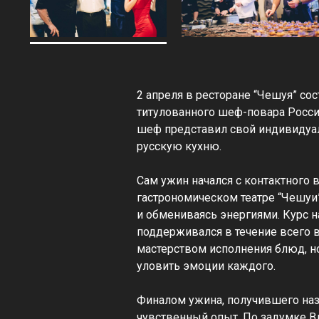
2 апреля в ресторане “Чешуя” с
титулованного шеф-повара Росс
шеф представил свой индивидуа
русскую кухню.
Сам ужин начался с контактного
гастрономическом театре “Чешуи”
и обмениваясь энергиями. Курс 
поддерживался в течение всего в
мастерством исполнения блюд, н
уловить эмоции каждого.
Финалом ужина, получившего наз
чувственный опыт. По задумке В