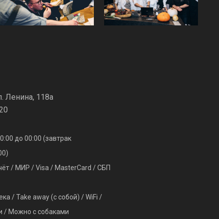
л. Ленина, 118а
-20
:00 до 00:00 (завтрак
00)
т / МИР / Visa / MasterCard / СБП
ка / Take away (с собой) / WiFi /
и / Можно с собаками