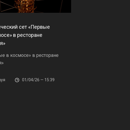
ческий сет «Первые
мосе» в ресторане
я»
е в космосе» в ресторане
я»
уя
01/04/26 — 15:39