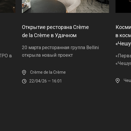
Открытие ресторана Crème
Косми
de la Crème в Удачном
в кос
«Чешу
20 марта ресторанная группа Bellini
открыла новый проект
ТРО в
«Первы
«Чешу
Crème de la Crème
Чеш
22/04/26 — 16:01