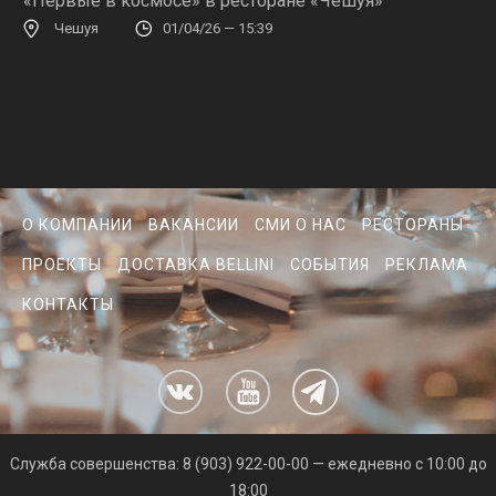
«Первые в космосе» в ресторане «Чешуя»
Чешуя
01/04/26 — 15:39
О КОМПАНИИ
ВАКАНСИИ
СМИ О НАС
РЕСТОРАНЫ
ПРОЕКТЫ
ДОСТАВКА BELLINI
СОБЫТИЯ
РЕКЛАМА
КОНТАКТЫ
Cлужба совершенства: 8 (903) 922-00-00 — ежедневно с 10:00 до
18:00